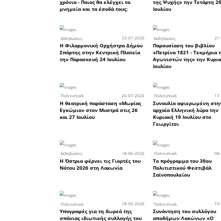
τεκμήρια 
κλπ και 
φωτογρα
ιστορικών
ενδιαφέρ
ακουστικό