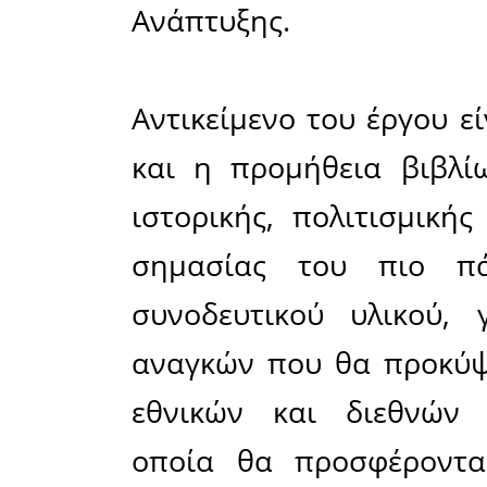
Στο Επ
«Πελοπόνν
πράξη «
προωθητικ
πολιτισμικ