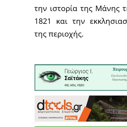
σημείο αν
(σπουδασ
αναγνώστη
Η συνολι
της πράξη