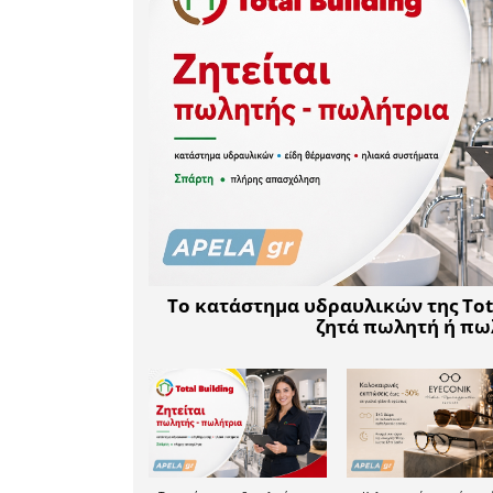
ημερομη
Δεκεμβρ
Δεκεμβρίο
Στόχος τη
έργου στο