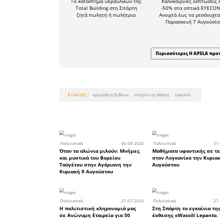
της περιο
τις μέρες 
ιστορικ
συμπεριλ
αξιοποιηθ