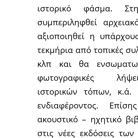
της Περι
λόγω εκ
Δημοτική
ιστορικό 
τον Δήμο