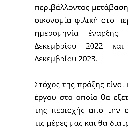
οποία θα
φορείς κα
επίσης κ
διακεκριμ
Όπως τον