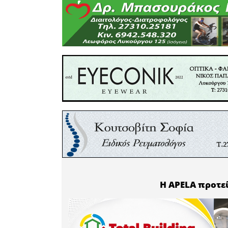
απόφασ
Πελοποννή
ευρώ, 
Προτερα
περιβάλ
οικονομία