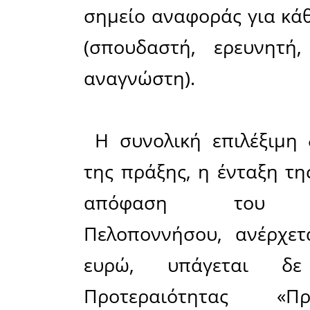
και η πρ
ιστορικής
σημασία
συνοδευτ
αναγκών 
εθνικών 