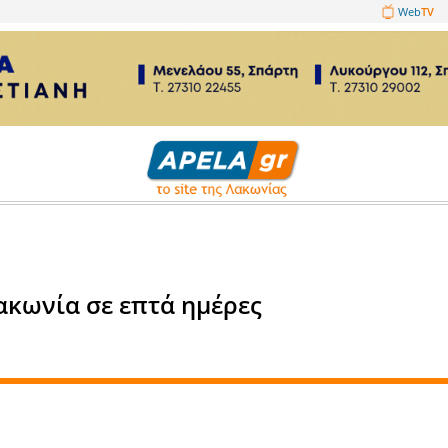
1089860
μικά
ις στη Λακωνία σε επτά ημέρε