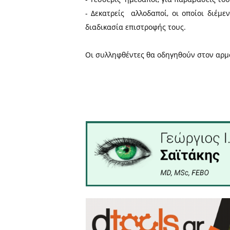
υλοποιήθηκαν από τη Διεύ
Σύμφωνα με την ανακοίνω
- Ένας ημεδαπός, για ναρκω
- Δύο ημεδαποί, για κλοπή η
- Τέσσερις ημεδαποί, για 
- Δεκατρείς αλλοδαποί, οι
διαδικασία επιστροφής του
Οι συλληφθέντες θα οδηγηθ