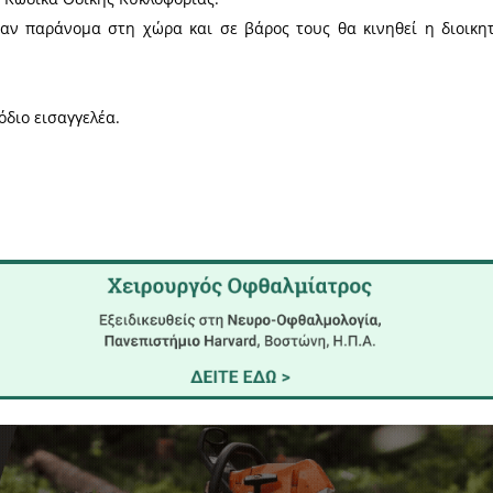
θυνση Αστυνομίας Λακωνίας.
ση της αστυνομίας, στη Λακωνία συνελήφθησαν:
τικά.
λεκτρικής ενέργειας.
παραβάσεις του Κώδικα Οδικής Κυκλοφορίας.
 οποίοι διέμεναν παράνομα στη χώρα και σε βάρος
ς.
ούν στον αρμόδιο εισαγγελέα.