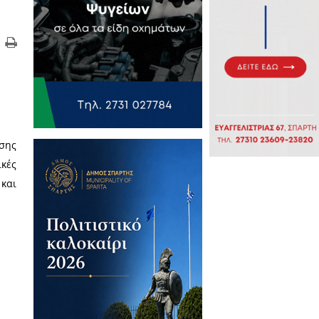
γελέα
ς ασφαλών συνθηκών διαβίωσης
Μαρτίου, ευρείες αστυνομικές
ο νομό μας, οργανώθηκαν και