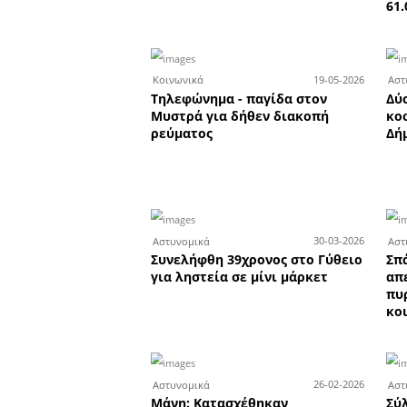
Οι επιτυχόντες τ
Πανελλαδικών Εξετά
2026 από τα Φροντισ
Χριστάκος - Κωστι