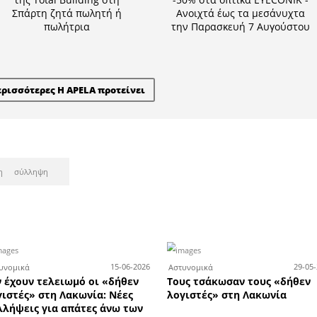
τες των Πανελλαδικών Εξετά
ροντιστήρια Χριστάκος - Κω