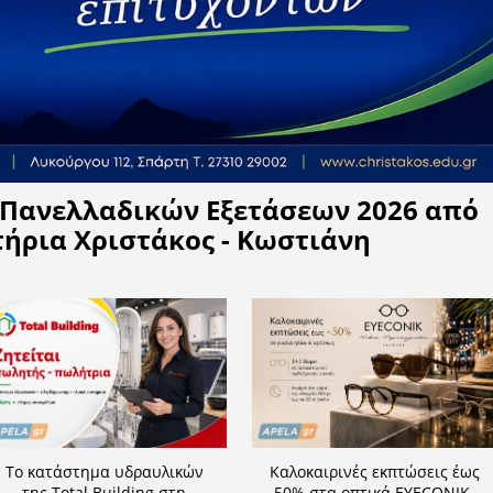
Η APELA προτείνει