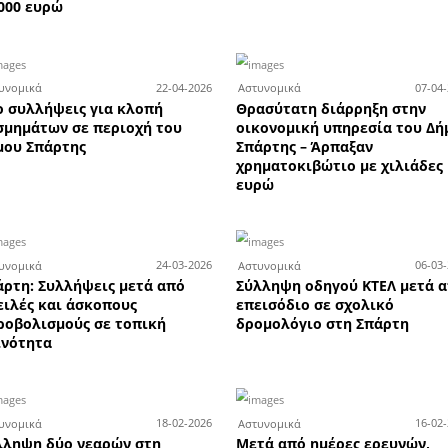
ων
Το κατάστημα υδραυλικών
Κα
σεων
της Total Building στη
-5
τήρια
Σπάρτη ζητά πωλητή ή
Α
άνη
πωλήτρια
τη
Περισσότερες Η APELA προτείνει