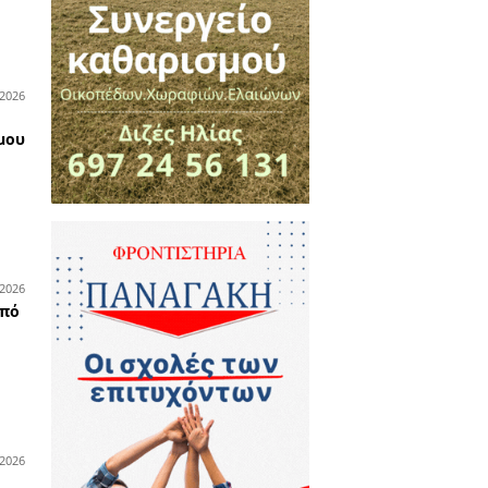
λοκαιρινές εκπτώσεις έως
0% στα οπτικά EYECONIK -
νοιχτά έως τα μεσάνυχτα
ν Παρασκευή 7 Αυγούστου