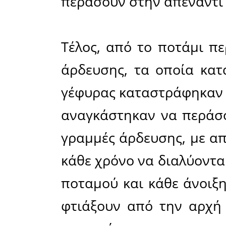
παράδρ
κατατρώγε
ακόμα περ
Και όλα 