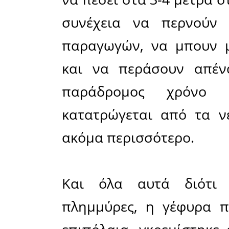
Έχουν πε
γέφυρα 
Γκοριτσά
αφεθεί στ
αγρότες 
περάσουν