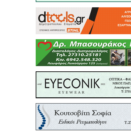
κάθε χρόν
ποταμού κ
φτιάξουν 
τα χωράφι