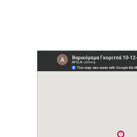
φτιαχτε
πηγαίνουν
και να μην
παράδρομ
τώρα π
περάσουν 