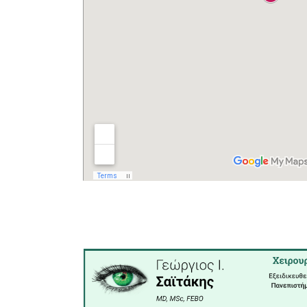
Τέλος, απ
άρδευσης,
γέφυρας κ
αναγκάστη
γραμμές ά