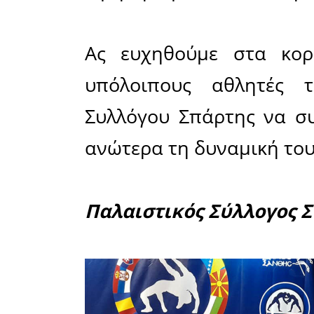
Η Ευγενί
50 κιλών
κατηγορί
ελευθέρα
της Εθν