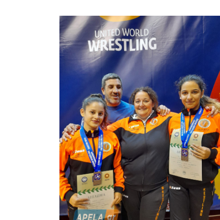
παράδειγμα
Το όνομα
τιμήθηκε μ
Ας ευχηθ