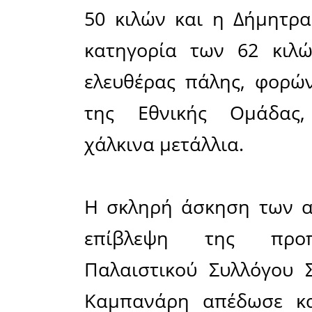
Ο Παλαι
συμμετεί
πάλης Πα
κατηγορία
διεξήχθη