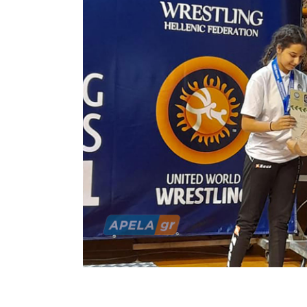
κάνοντάς
απαιτητικ
η δύναμη
στο βάθ
ανταμοιβ
της προπο