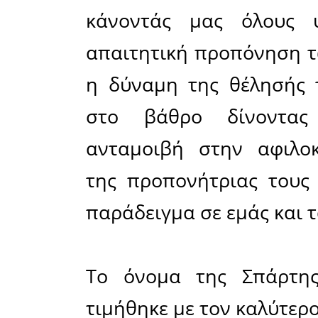
κλειστό
Αμοιρίδη
την Ελλά
διοργάνωσ
συμμετοχέ