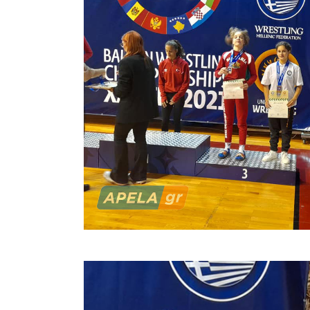
χάλκινα με
Η σκληρή
επίβλεψ
Παλαιστι
Καμπανάρ