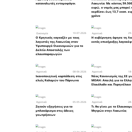
στις λαϊκέ
να διεκδ
δικαιώμ
δημιούργη
Πηγή:
agro