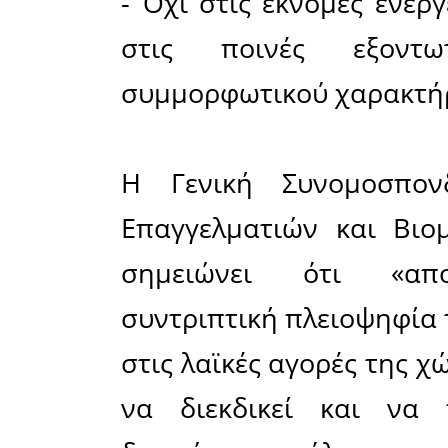
Σύμφων
αιτήματα 
- ίδρυση 
Περιφέρειε