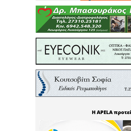
- Όχι την
ισχύει για
των 90.00
- Όχι στ
ενημερ
συνταγματ