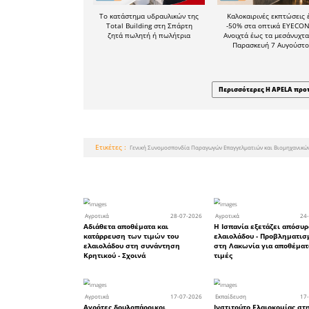
συμμορφωτ
Η Γενικ
Επαγγελμ
σημειών
συντριπτι