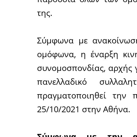
Πανελλαδι
συλλαλητή
στην Αθήν
αντίδραση
νόμου πο
αποφασίστ