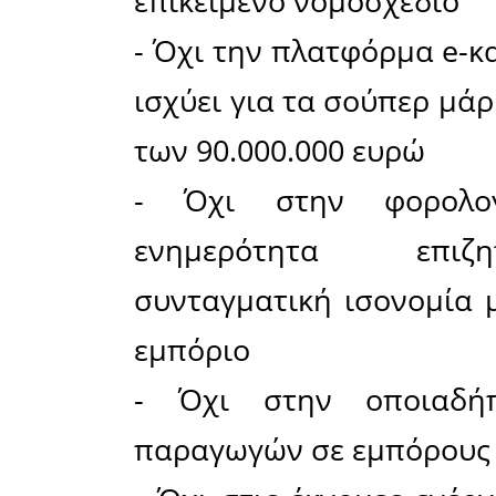
ομόφωνα,
συνομοσπο
πανελλα
πραγματο
25/10/202