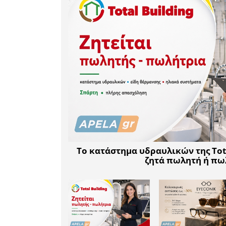
εμπόριο
- Όχι σ
παραγωγώ
- Όχι στις
στις πο