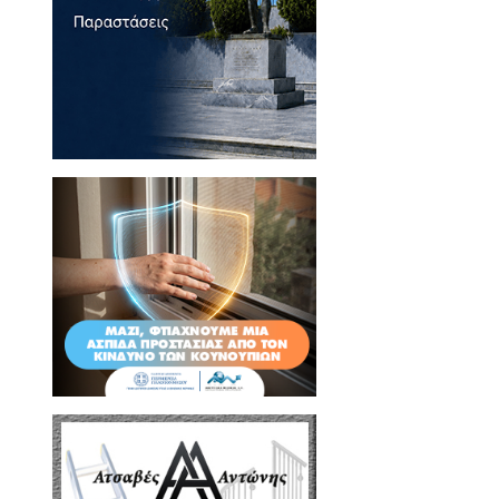
τούμπα»!
να εμπνευστεί.