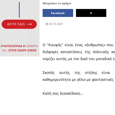
Πολιτιστικά
Πωλήσεις
Δήμος
Διάφορα
Αν.
Μάνης
Εκδηλώσεις
Ενοικίαση
Επιχειρήσεων
Δήμος
Ελαφονήσου
Εκκλησία
Περιφερεια
Πελοποννήσου
Σώματα
ασφαλείας
Μοιράσου το άρθρο:
Facebook
20-10-2021
Ο "Κουφός" είναι ένας «άν
διάφορες καταστάσεις της
νομίζει αυτός, με τον δικό 