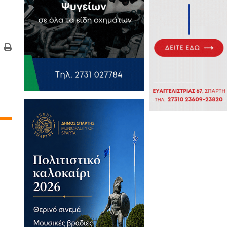
τικά Άρθρα
φός» ξεκαρδίζεται με τον