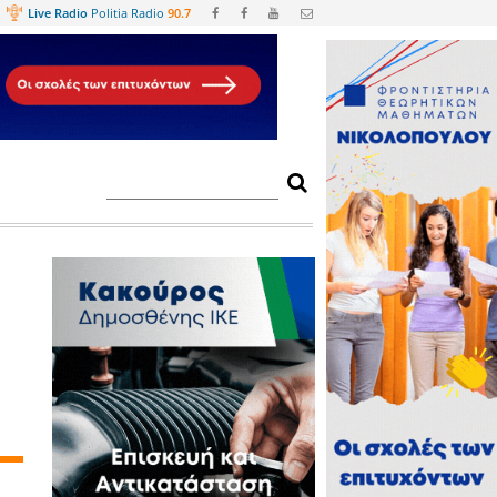
Web
TV
Live Radio
Politia Radio
90.
ά που λέει ο