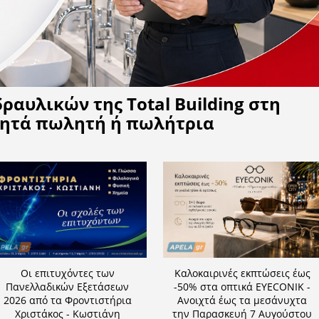
Η APELA προτείνει