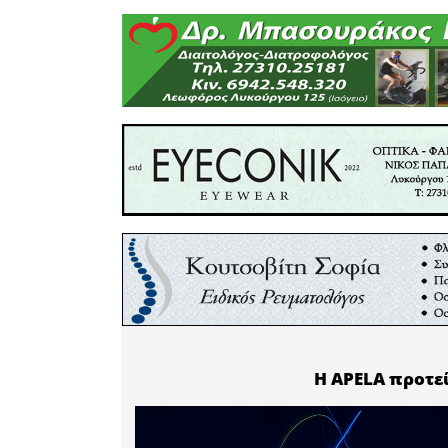
τους, καθ
τους τηλε
Παρακαλο
τηρούν όλ