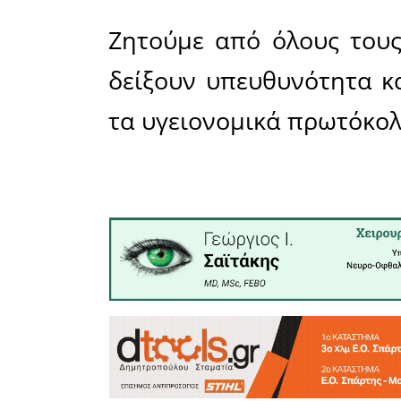
Covid-1
Βλαχιώτη,
έως τις 12:
Οι πολίτε
το τεστ, 