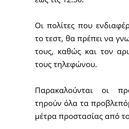
ανακοίνω
συνεργασί
rapid test
Συγκεκρι
διενεργεί