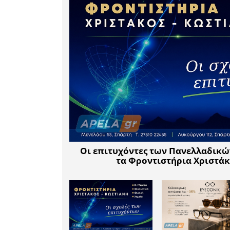
μέτρα προ
Ζητούμε α
δείξουν υ
τα υγειον