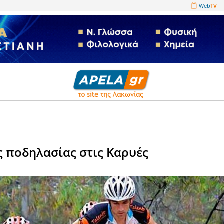
1089860
- Bike
ς ορεινής ποδηλασίας στις Καρ