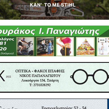
ρξη 15.30
η 10.00»