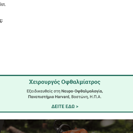
εδρος του Αθλητικού Οργανισμού Δήμου Σπάρτης, 
ς θα πραγματοποιηθούν την Παρασκευή 8/10 και τη
ές το Δήμο Σπάρτης, τον Αθλητικό Οργανισμό Δήμο
κοίνωσή του «οι αγώνες είναι ενταγμένοι στο διε
ι δίνουν βαθμούς πρόκρισης στους Ολυμπιακούς Αγ
 της πανδημίας, οι αγώνες έχουν προσελκύσει αθλη
δηλώσει συμμετοχή ομάδες από Ιταλία, Γαλλία, Ελβετ
ια Μακεδονία κλπ.
 έχει ως εξής: