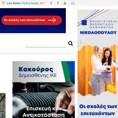
Web
TV
Live Radio
Politia Radio
90.
υές