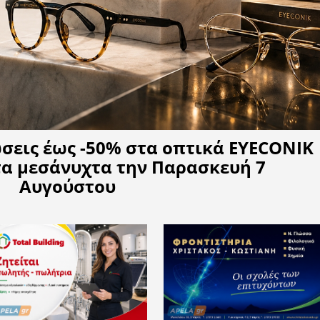
Η APELA προτείνει