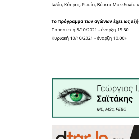
Όπως γνωστοποίησε ο Πρό
αγώνες ορεινής ποδηλασία
Λακωνίας, με συνδιοργανωτ
Γ.Σ.».
Σύμφωνα με τη σχετική ανα
Ομοσπονδίας Ποδηλασίας κα
Σε μια δύσκολη εποχή λόγω
Ευρώπης. Ενδεικτικά έχουν 
Ινδία, Κύπρος, Ρωσία, Βόρε
Το πρόγραμμα των αγώνων