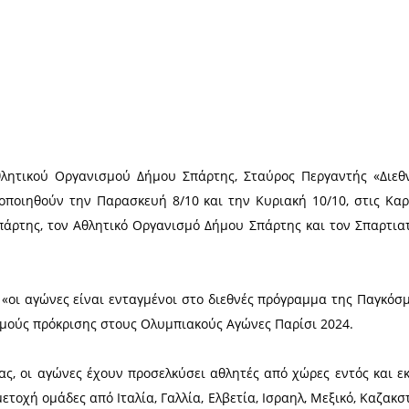
Χ
Οκτωβρίου