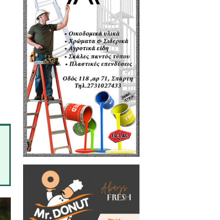
Σταύρος Περγαντής «Διεθνείς
ν Κυριακή 10/10, στις Καρυές
υ Σπάρτης και τον Σπαρτιατικό
θνές πρόγραμμα της Παγκόσμιας
ώνες Παρίσι 2024.
τές από χώρες εντός και εκτός
ία, Ισραηλ, Μεξικό, Καζακστάν,