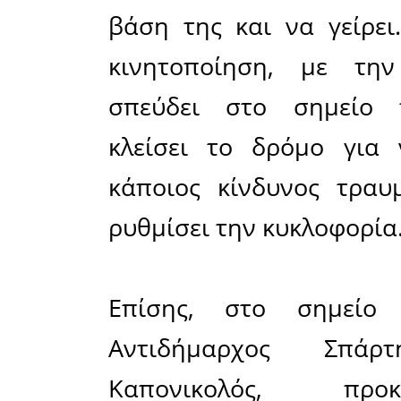
κολόνα φ
υπήρχε κί
κοντά στη
ακριβώς α
Ειδικότερ