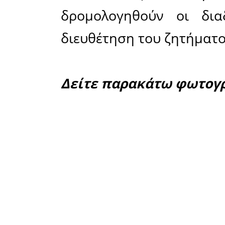
ένα φορτ
συνθήκε
αποτέλεσ
βάση της 
κινητοπο
σπεύδει 