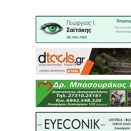
από τον α
ή στον έμπ
Όπως αν
«
Τονίζουμ