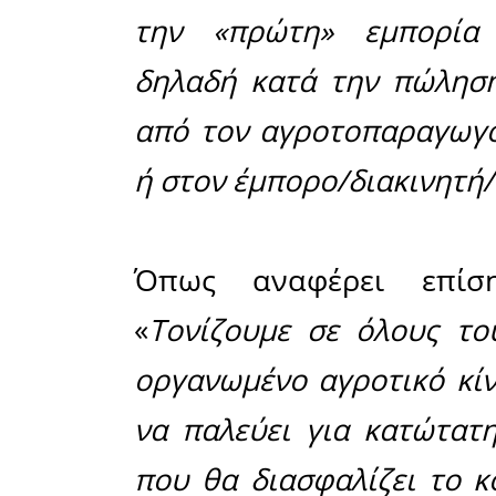
μεγαλύ
Βιοπαλαι
Ελλάδας»
σημειώνετ
και τους 
κόσμου η 