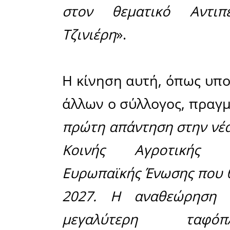
Σύλλογος 
αναφέρει 
του «
πραγ
Γενάρη, μ
Συμβουλί