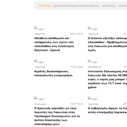
Συλλόγου
1. Κατώτα
των Αγρ
διασφαλίζ
ικανοποιη