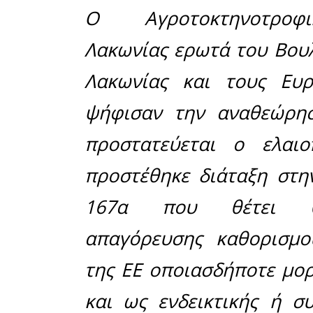
Η κίνηση 
άλλων ο σ
πρώτη απά
Κοινής 
Ευρωπαϊκή
2027. Η 