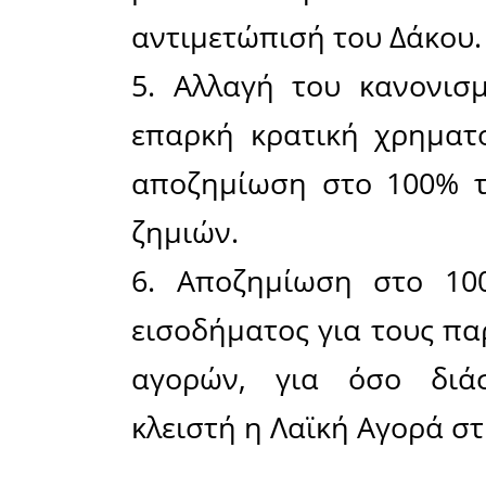
167α π
απαγόρευ
της ΕΕ οπ
και ως εν
την «πρώ
δηλαδή κα