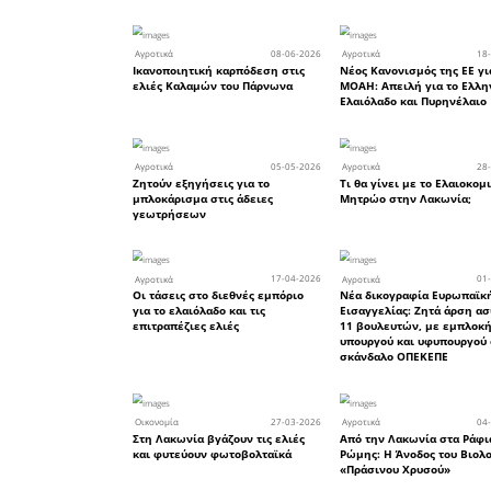
2. Αφορολό
3. Κατάρ
εφόδια.
4. Επαρκή
με ευθ