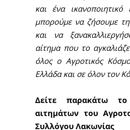
με πόδια κ
ευρωβο
ευρωβου
Ελληνική Λ