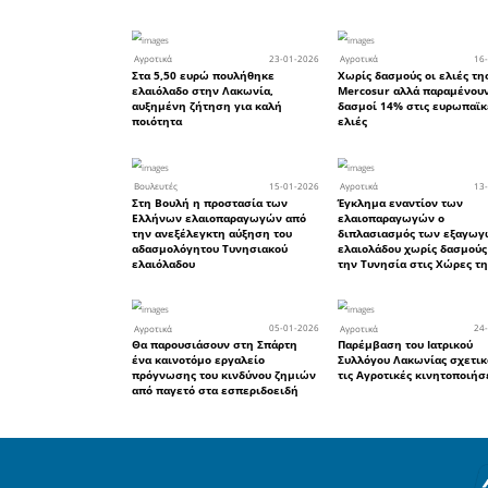
αντιμετώπ
5. Αλλαγ
επαρκή κ
αποζημίω
ζημιών.
6. Αποζη