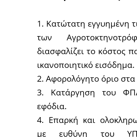
Ο Αγροτ
Λακωνίας 
Λακωνίας
ψήφισαν 
προστατε
προστέθηκ