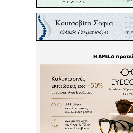
οργανωμέν
να παλεύε
που θα δι
και ένα ι
μπορούμε 
και να ξ