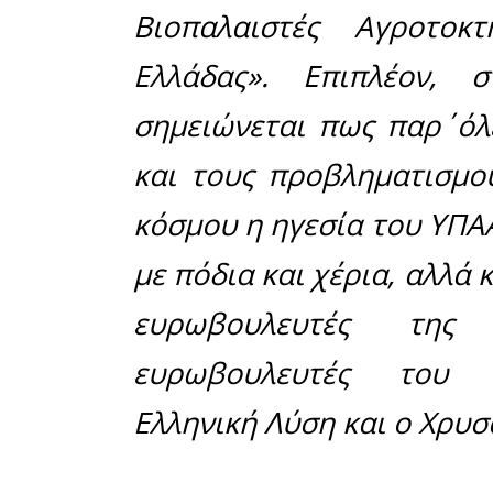
Σπάρτη κα
κατάθεσ
Αγροτοκτη
στον θεμ
Τζινιέρη
».