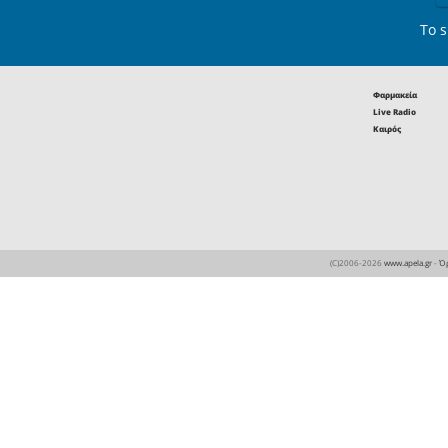
εισοδήματ
αγορών, 
κλειστή η