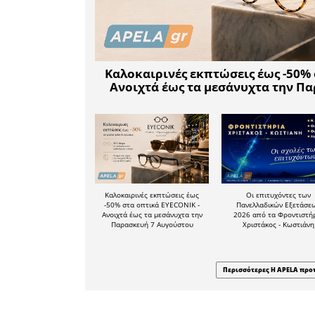
αίτημα που
όλος ο Αγ
Ελλάδα και
Δείτε π
αιτημάτω