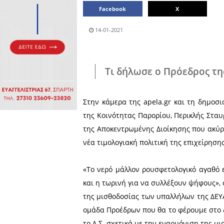
Πολιτιστικά
Πωλήσεις
Δήμος
Διάφορα
Αν.
Μάνης
Εκδηλώσεις
Ενοικίαση
Επιχειρήσεων
Δήμος
Ελαφονήσου
Εκκλησία
Περιφερεια
Πελοποννήσου
Σώματα
ασφαλείας
Μοιράσου το άρθρο:
Facebook
14-01-2021
Τι δήλωσε ο Π
Στην κάμερα της apela.gr
της Κοινότητας Παρορίου, 
της Αποκεντρωμένης Διοίκ