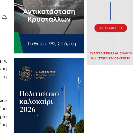
ονοπούλου, μίλησε ο Πρόεδρος
ρτης και την πρόσφατη απόφαση
πής του Δήμου Σπάρτης για τη