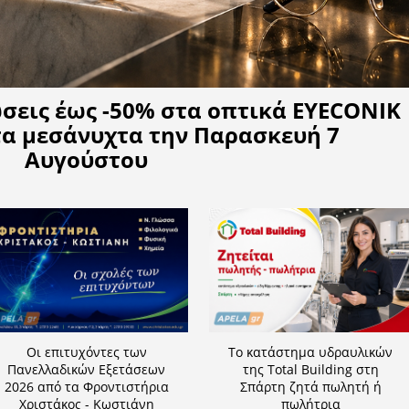
Η APELA προτείνει