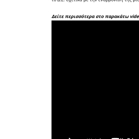
νέα τιμολογιακή πολιτική τ
«Το νερό μάλλον ρουσφετολ
και η τωρινή για να συλλέ
της μισθοδοσίας των υπαλλ
ομάδα Προέδρων που θα το 
το Δ.Σ. σχετικά με την ενα
Δείτε περισσότερα στο π