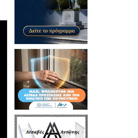
όεδροι Κοινοτήτων).
ιότερες διοικήσεις και μάλλον
ς ενώ αναφέρθηκε και στο θέμα
ιστα ανέφερε πως «είμαστε μία
ως τόνισε «να διατυπώσει θέση
ολόγιο».