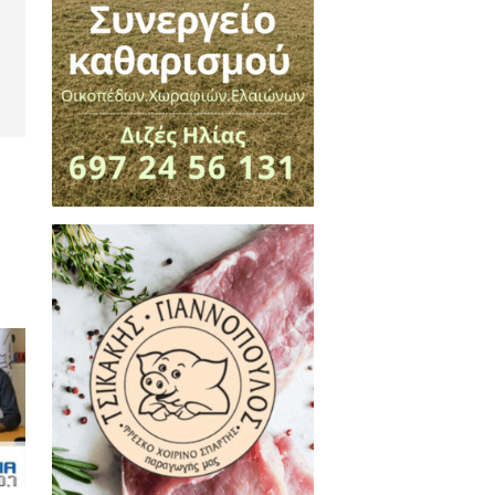
πτικά EYECONIK