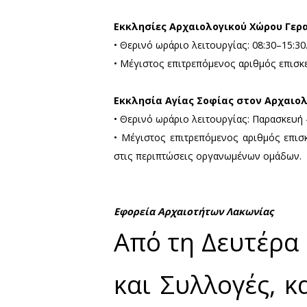
Εκκλησίες Αρχαιολογικών
• Η χρήση μάσκας είναι υπ
επισκέπτες. Οι επισκέπτες 
• Κατά την είσοδο και έξοδ
των 2 μ. μεταξύ των επισκεπ
• Η ροή της κίνησης των επ
• Η χρήση των κάδων απορρι
• Οι επισκέπτες οφείλουν 