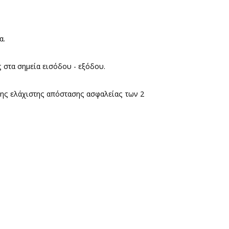
ς και οι εκκλησίες των Αρχαιολογικών Χώρων αρμοδι
ρμόδιων αρχών για την αποτροπή της διασποράς του
με την προσωπική τους μάσκα.
ρό βρίσκονται τοποθετημένες στα σημεία εισόδου - ε