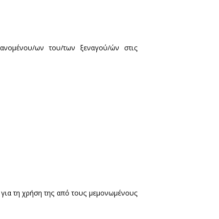
επτά (17) άτομα, συμπεριλαμβανομένου/ων του/των
3) άτομα στις λοιπές αίθουσες].
επιδαπέδια σήμανση.
 άτομα.