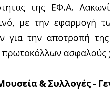
 Χώρων - Ειδικές οδηγίες
ού Χώρου Μυστρά
: 08:00–20:00.
 αριθμός επισκεπτών (ταυτόχρονη παρουσία): Οκτώ
ένων ομάδων.
ύ Χώρου Γερακίου
: 08:30–15:30.
ριθμός επισκεπτών (ταυτόχρονη παρουσία): Δύο (2) 