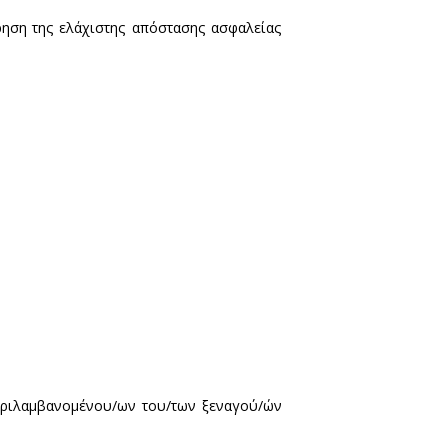
άτομα.
ξι (6) άτομα, συμπεριλαμβανομένου/ων του/των 
επιδαπέδια σήμανση.
άτομα.