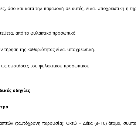
ριθμός επισκεπτών (ταυτόχρονη παρουσία): Τρία (3) 
Νεάπολης Βοιών
: 09:00–16:00 (Τρίτη κλειστό).
ς αριθμός επισκεπτών (ταυτόχρονη παρουσία): Έ
ομάδων.
ήγησης και τα σημεία στάσης-θέασης δηλώνονται με 
άκη
: 08:30–15:30 (Τρίτη κλειστό).
ριθμός επισκεπτών (ταυτόχρονη παρουσία): Δύο (2) 