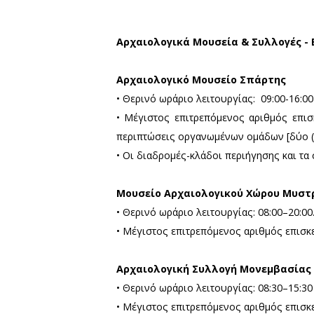
• Κατά την είσοδο και έξοδ
μ. μεταξύ των επισκεπτών.
• Η ροή της κίνησης των επ
• Τα μουσεία εναρμονίζοντα
• Η χρήση των κάδων απορρι
• Οι επισκέπτες οφείλουν 
Αρχαιολογικά Μουσεία & 