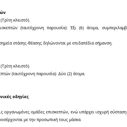
Σπάρτης
: 09:00-16:00 (Τρίτη κλειστό).
 αριθμός επισκεπτών (ταυτόχρονη παρουσία): Δεκα
άδων [δύο (2) άτομα στον προθάλαμο και από τρία (
ήγησης και τα σημεία στάσης-θέασης δηλώνονται με 
 Χώρου Μυστρά
: 08:00–20:00.
ριθμός επισκεπτών (ταυτόχρονη παρουσία): Δύο (2)
Μονεμβασίας
: 08:30–15:30 (Τρίτη κλειστή).