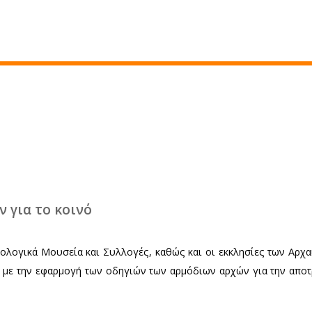
στικά
ά Μουσεία «βγαίνουν» από… τη
Χ