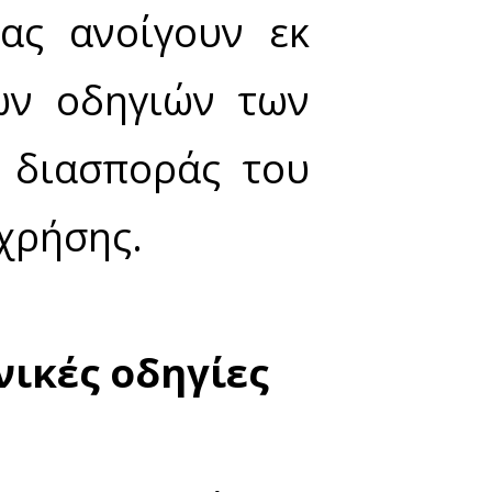
 – Δέκα (8–10) άτομα, συμπεριλαμβανομένου/ων το
άτομα.