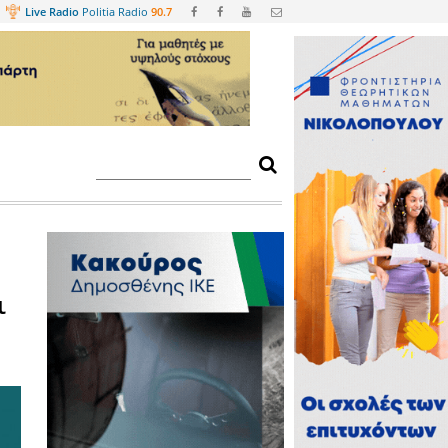
Web
TV
Live Radio
Politia Radio
90.
ν δεν θα στείλει