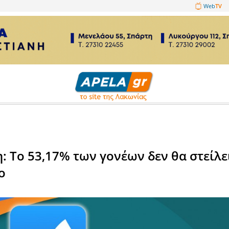
1089860
ικά
σκόπηση: Το 53,17% των γονέω
ο σχολείο