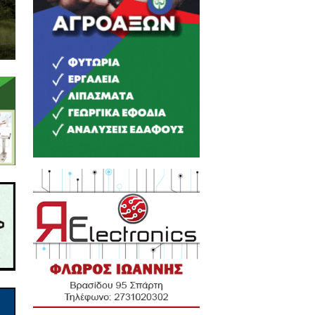
ο ποσοστό παρακολουθήσει τα
ις αποστάσεις και τους νέους
ι.
τε ΟΧΙ, συνεχίζουν να είναι
ο κουδούνι, αλλάξει κάτι στις