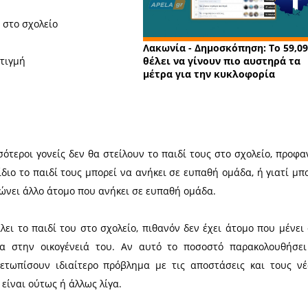
2020
ης» με υποστηρικτές που θέλουν να
εν βρίσκουν καλή ιδέα το άνοιγμα όλων
ει ότι και να ανοίξουν, δεν θα είναι
ιδιά στο σχολείο, ενώ παράλληλα δεν θα
αν τελικά ο μαθητής δεν πάει καθόλου
είς που είσαστε γονέας παιδιού του
Λακωνί
 του Λυκείου (εκτός της Γ΄ Λυκείου), τι
θα ήθελ
εκκλησ
άντηση είναι οι εξής: