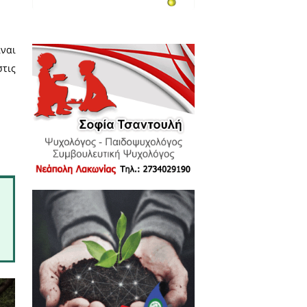
α - Δημοσκόπηση: Το 59,09%
να γίνουν πιο αυστηρά τα
για την κυκλοφορία
δί τους στο σχολείο, προφανώς
ε ευπαθή ομάδα, ή γιατί μπορεί
ή ομάδα.
ν δεν έχει άτομο που μένει στο