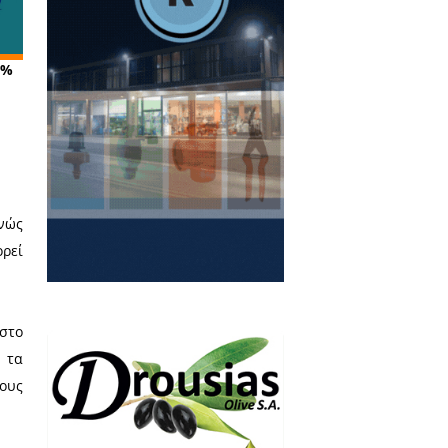
α - Δημοσκόπηση: To 58,33%
ε να είναι ανοικτές οι
ίες τη Μεγάλη Εβδομάδα