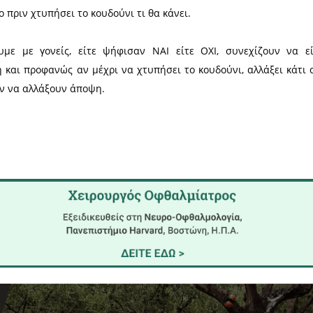
τείλω το παιδί μου στο σχολείο
 το παιδί μου στο σχολείο
Λακωνί
 τελευταία στιγμή
θέλει 
μέτρα 
πως οι περισσότεροι γονείς δεν θα στείλουν το παι
ί, ή γιατί το ίδιο το παιδί τους μπορεί να ανήκει σ
νειας να συμβιώνει άλλο άτομο που ανήκει σε ευπαθ
ζεται να στείλει το παιδί του στο σχολείο, πιθανό