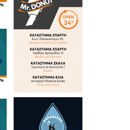
τικά Άρθρα
α - Δημοσκόπηση: Το 81,40%
ι ότι οι νέοι κανόνες
ής θα υπάρχουν για όλο το