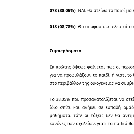
κάποιο τρόπο «πεδίο μάχ
ανοίξουν και άλλους που δ
των τάξεων. Έχει διαρρεύσ
υποχρεωτικό να πάνε τα πα
μετράνε και οι απουσίες 
στην τάξη του.
Με βάση τα παραπάνω, εσ
Δημοτικού, του Γυμνασίου ή
σκέπτεστε να κάνετε;»
Οι τρεις επιλογές προς απ