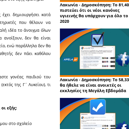
 σχολείο
Σχε
ατφόρμα του facebook προχώρησε η
ι την τάση που υπάρχει στους Λάκωνες
των σχολείων και κατά πόσο οι γονείς θα
 στις σχολικές μονάδες, όταν αυτές
κεται σε εξέλιξη (
δείτε εδώ
) έχουν
ημόσια 205 άτομα στο εξής ερώτημα:
Λακωνί
πιστεύε
τές τις μέρες έχει δημιουργήσει κατά
υγιειν