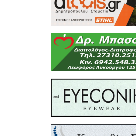
ίδιο σπίτι και ανήκει σ
μαθήματα, τότε οι τάξεις
κανόνες των σχολείων, γιατί
Υπάρχει και ένα 8,78% που θ
Τέλος σε προσωπικές επα
προβληματισμένοι με την ό
επιστημονικές έρευνες, τότ