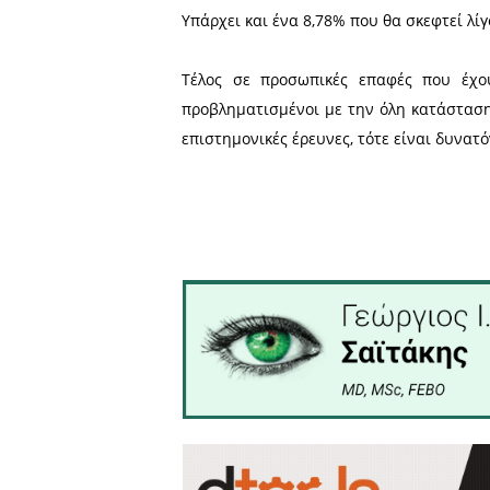
109 (53,17%)
ΟΧΙ, δεν θα σ
078 (38,05%)
ΝΑΙ, θα στείλω
018 (08,78%)
Θα αποφασίσω
Συμπεράσματα
Εκ πρώτης όψεως φαίνεται 
για να προφυλάξουν το παιδ
στο περιβάλλον της οικογέ
Το 38,05% που προσανατολί