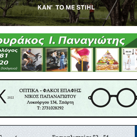
ε ευπαθή ομάδα στην οικογένειά του. Αν αυτό τ
 δεν θα αντιμετωπίσουν ιδιαίτερο πρόβλημα με τ
 τα παιδιά θα είναι ούτως ή άλλως λίγα.
α σκεφτεί λίγο πριν χτυπήσει το κουδούνι τι θα κάνε
φές που έχουμε με γονείς, είτε ψήφισαν ΝΑΙ εί
λη κατάσταση και προφανώς αν μέχρι να χτυπήσει τ
ε είναι δυνατόν να αλλάξουν άποψη.