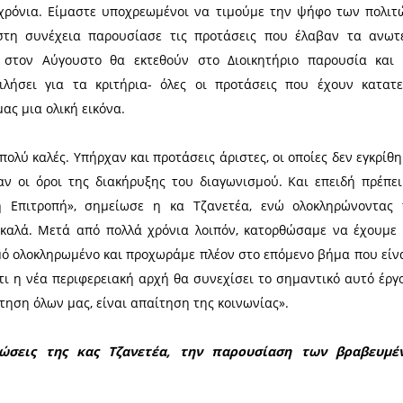
ς Πέμπτης 1 Αυγούστου, η Αντιπεριφερειάρχης Λακω
ισε αρχικά πως ο διαγωνισμός παρουσίασε πο
ελετητικά γραφεία και στη συνέχεια μίλησε για τα 
είναι στην κατοχή της Π.Ε. Λακωνίας) καθώς και
ς διάστημα. «Εγώ προσωπικά θα παραδώσω στην κ
διαγωνισμό. Θα είναι ένα έργο το οποίο θα παρακολ
 του Πέτρου Τατούλη, τη δική μου και όλων των συν
ρήφανη και συγκινημένη γιατί είναι σημαντικό να 
ούν όλα αυτά χρόνια. Είμαστε υποχρεωμένοι να τι
ζανετέα και στη συνέχεια παρουσίασε τις προτ
ρε πως μέσα στον Αύγουστο θα εκτεθούν στο Δ