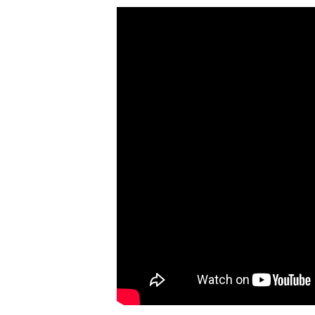
Επιτροπής Αξιολόγησης -η
προκειμένου να έχουν και ο
«Οι προτάσεις ήταν όλες αξ
για τυπικούς λόγους, γιατ
τηρούμε τη νομιμότητα, 
παρουσίαση, ανέφερε: «Τέ
προμελέτη, έναν αρχιτεκτο
ολοκλήρωση της μελέτης. Ε
οποίο εμείς παραδίδουμε γι
Δείτε παρακάτω βίντεο
προτάσεων καθώς και φω