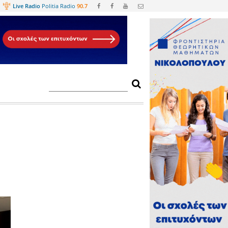
Web
TV
Live Radio
Politia Radio
90.
για το νέο
ς προτάσεις!