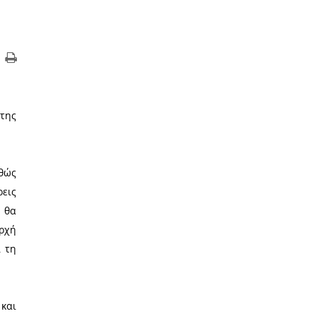
ύ για το νέο Μουσείο Σπάρτης