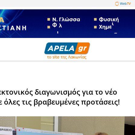
1089860
ση
 αρχιτεκτονικός διαγωνισμός 
 - Δείτε όλες τις βραβευμένε