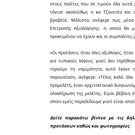
παραχώρησε το μεσημέρι τη
Η κα Τζανετέα υπογράμμ
συμμετείχαν σε αυτόν 42 μ
επαίνους - εξαγορά (θα 
ακολουθήσουν το προσεχέ
έτοιμο τον αρχιτεκτονικό 
σφραγίδα μας, τη σφραγίδα
«Είμαι ικανοποιημένη, πε
στους πολίτες που σε τιμ
τόνισε ακολούθως η κα Τ
βραβεία. Μάλιστα, ανέφε