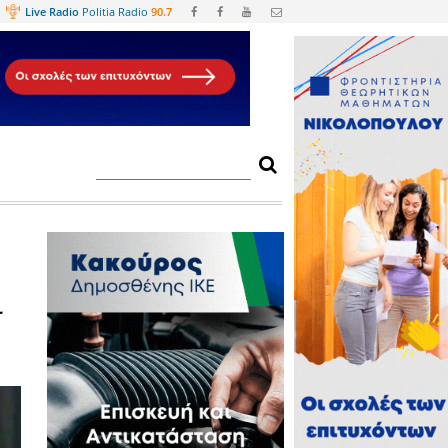
Web
TV
Live Radio
Politia Radio
90.
λησαν με μαχαίρι