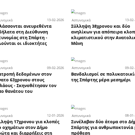
για
Δεν έχουν τελειωμό οι «δήθεν
Του
 στον
λογιστές» στη Λακωνία: Νέες
λογ
συλλήψεις για απάτες άνω των
61.000 ευρώ
9-05-2026
22-04-2026
Αστυνομικά
Αστ
ν
Δύο συλλήψεις για κλοπή
Θρ
ή
κοσμημάτων σε περιοχή του
οικ
Δήμου Σπάρτης
Σπά
χρη
ευ
0-03-2026
24-03-2026
Αστυνομικά
Αστ
Γύθειο
Σπάρτη: Συλλήψεις μετά από
Σύ