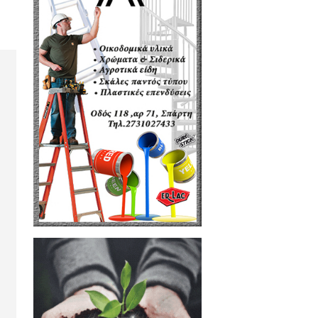
η υπόθεσης ληστείας, η οποία
 του Δήμου Ευρώτα.
μαχαιριού, την ακινητοποίησαν
ι αναζητούνται.