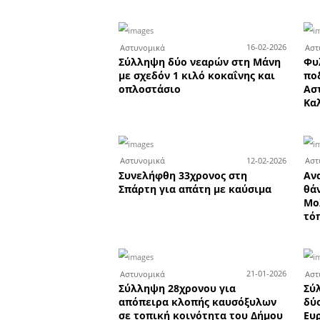
Συνελήφθησαν δύο άτομα 
κλοπή μεταλλικής πόρτας
Δήμο Σπάρτης
1
Κοινωνικά
Τηλεφώνημα - παγίδα στο
Μυστρά για δήθεν διακοπ
ρεύματος
3
Αστυνομικά
Συνελήφθη 39χρονος στο 