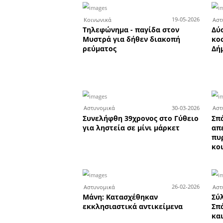
Eτικέτες :
Λακωνία
ληστε
Αστυνομικό Τμήμα Ευρώτα
2
Αστυνομικά