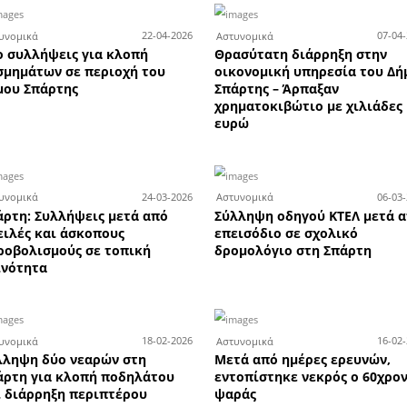
Περισσότερες Η APELA προτείνει
ία
Γλυκόβρυση
αστυνομία
κλοπή
ηλικιωμένη
δράστες
3-07-2026
15-06-2026
Αστυνομικά
Αστ