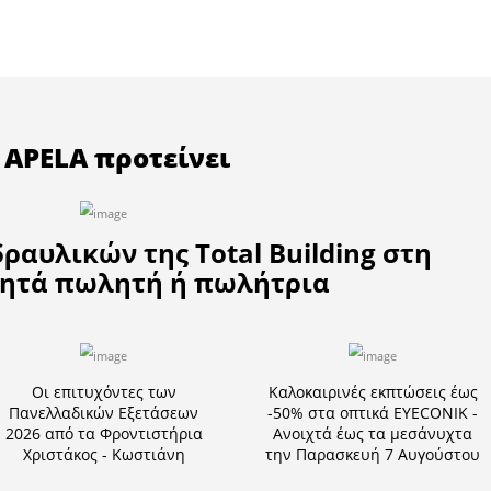
 έρευνες των αστυνομικών Αρχών, για την εξιχνίασ
 ώρες της Παρασκευής 26 Ιουλίου, στη Γλυκόβρυση
αν οικία ηλικιωμένης Ελληνίδας και με την απειλή 
 χρυσαφικά, ενώ στη συνέχεια τράπηκαν σε φυγή κα
Αστυνομικό Τμήμα Ευρώτα.