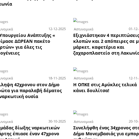
τ
απειλές και άσκοπους
επε
πυροβολισμούς σε τοπική
δρ
κοινότητα
6-02-2026
18-02-2026
Αστυνομικά
Αστ
Σύλληψη δύο νεαρών στη
Μετ
να
Σπάρτη για κλοπή ποδηλάτου
εντ
και διάρρηξη περιπτέρου
ψα
6-02-2026
13-02-2026
Αστυνομικά
Αστ
 Μάνη
Φυλάσσονται ανευρεθέντα
Σύλ
ς και
ποδήλατα στη Διεύθυνση
ανη
Αστυνομίας στη Σπάρτη -
κλι
Καλούνται οι ιδιοκτήτες
Μά