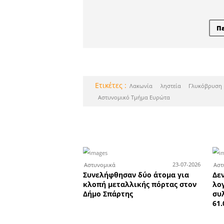
Το κατάσ
Σ
Το κατάστημα υδραυ
της Total Building 
Σπάρτη ζητά πωλητ
πωλήτρια