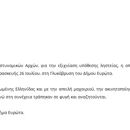
Χ
ι δράστες