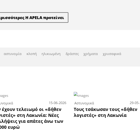
Η APELA προτείνει
τημα υδραυλικών της Total B
πάρτη ζητά πωλητή ή πωλήτ
λικών
Οι επιτυχόντες των
Κα
στη
Πανελλαδικών Εξετάσεων
-5
ή ή
2026 από τα Φροντιστήρια
Α
Χριστάκος - Κωστιάνη
τη