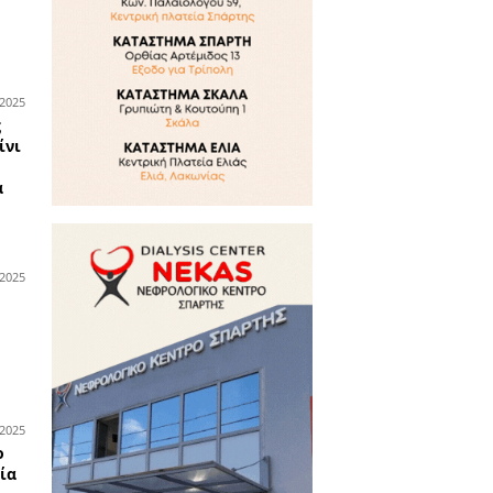
ισόδιο σε σχολικό
ομολόγιο στη Σπάρτη
16-02-2026
υνομικά
ά από ημέρες ερευνών,
οπίστηκε νεκρός ο 60χρονος
ράς
13-02-2026
υνομικά
ληψη 38χρονου και δύο
λίκων για απόπειρα κλοπής
ματιστικού στην Ανατολική
νη