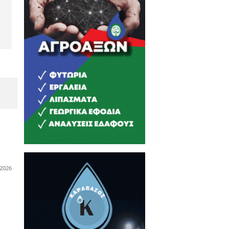
uilding στη
ρια
λοκαιρινές εκπτώσεις έως
0% στα οπτικά EYECONIK -
νοιχτά έως τα μεσάνυχτα
ν Παρασκευή 7 Αυγούστου