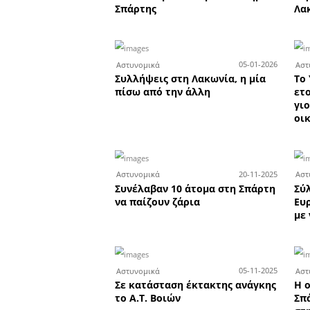
για ληστεία σε μίνι μάρκε
2
Αστυνομικά
Μάνη: Κατασχέθηκαν
εκκλησιαστικά αντικείμε
1
Αστυνομικά
Σύλληψη δύο νεαρών στη
με σχεδόν 1 κιλό κοκαΐνη
οπλοστάσιο