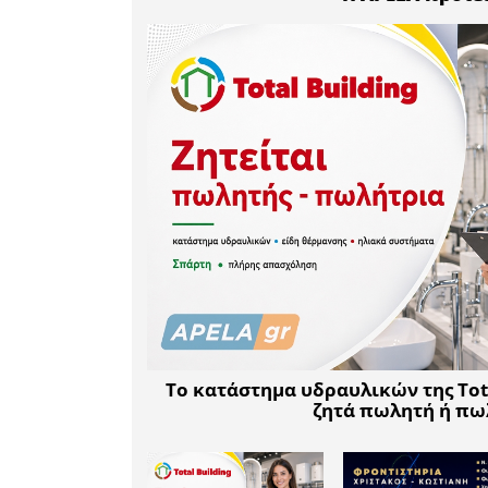
Λυκούργο
Φεβρουαρίο
Θα βοηθο
εάν οι ε
συμμετοχή