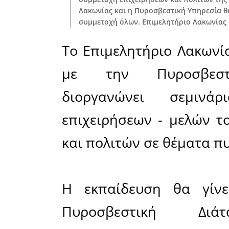
και ενημέρωση
θέματα πυροπρ
επιχειρήσεων 
Στόχος είναι ν
τόσο στην πρό
τους πριν αυτά
την κοινωνία γ
και απαιτούμε
αντιμετώπιση σ
την περιοχή τ
του Επιμελητη
2019 και ώρες 