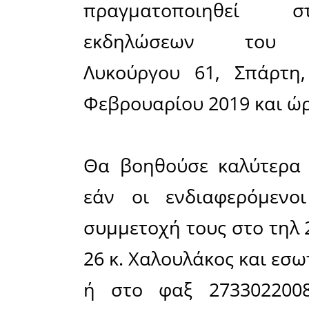
Πυροσβ
«Οργάνωσ
προσωπι
εγκατ
πυροπρο
υποχρεώ