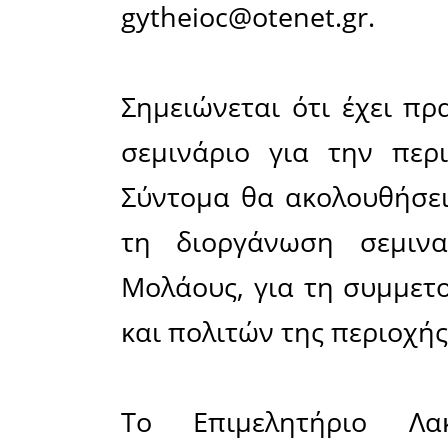
ταυτόχρο
πρόληψης.
επιχειρήσε
τόσο σ
πυρκαγιά
τους πριν