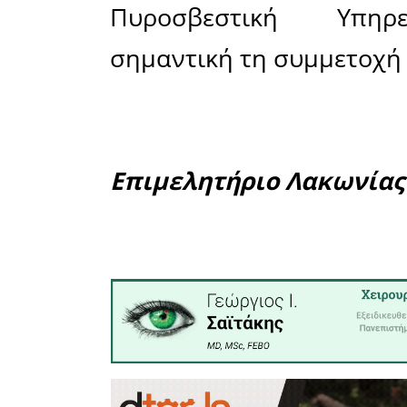
επιχείρ
κοινωνία 
ανάπτυ
απαιτούμε
για την 