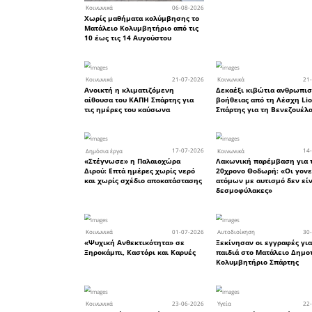
Σύντομα θ
τη διοργ
Μολάους, 
και πολιτώ