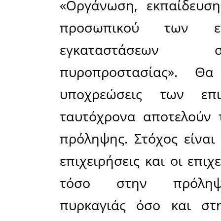
οι ενδιαφερόμ
εσωτ. 26 κ. Χα
στο e-mail: gy
σεμινάριο για
ανακοίνωση γι
συμμετοχή επι
Λακωνίας και 
συμμετοχή όλω
Το Επιμελ