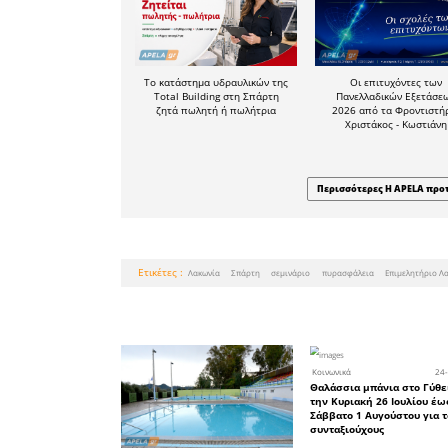
26 κ. Χαλο
ή στο φα
gytheioc@o
Σημειώνετ
σεμινάρι