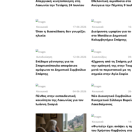
Το Επιμ
Πυροσβε
σημαντική
Επιμελητ