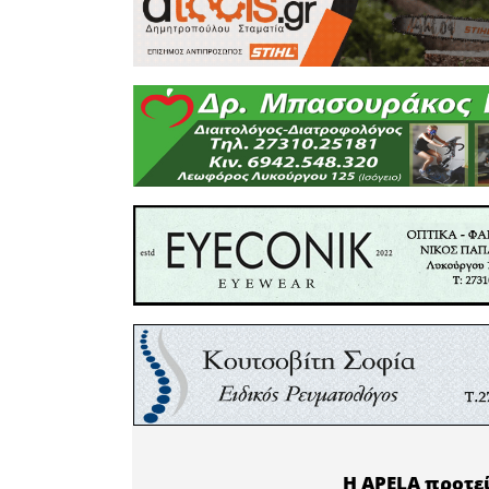
συμβάντω
Το σεμιν
και για 
πραγμα
εκδηλώσ