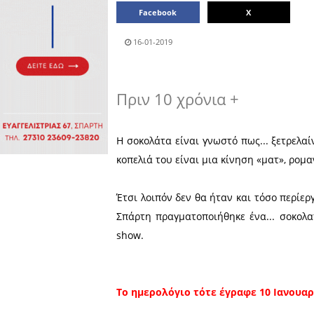
Πολιτιστικά
Πωλήσεις
Δήμος
Διάφορα
Αν.
Μάνης
Εκδηλώσεις
Ενοικίαση
Επιχειρήσεων
Δήμος
Ελαφονήσου
Εκκλησία
Περιφερεια
Πελοποννήσου
Σώματα
ασφαλείας
Μοιράσου το άρθρο:
Facebook
16-01-2019
Πριν 10 χρόνια +
Η σοκολάτα είναι γνωστό π
κοπελιά του είναι μια κίνησ