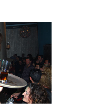
ι τόσο περίεργο να γίνει ένα party σοκολάτας, γι΄ α
να... σοκολατένιο party με χορευτές και χορεύτρ
ε 10 Ιανουαρίου 2009
φίες