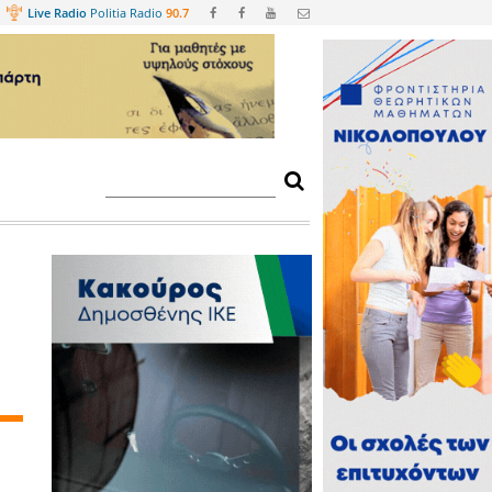
Web
TV
Live Radio
Politia Radio
90.
!