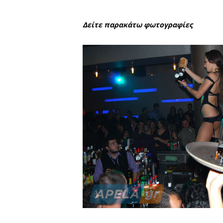
Έτσι λοιπόν δεν θα ήταν κα
Σπάρτη πραγματοποιήθηκε έ
show.
Το ημερολόγιο τότε έγραφ
Δείτε παρακάτω φωτογρα