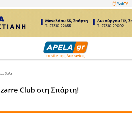
1089860
Πριν 10 χρόνια και βάλε
» στο Bizarre Club στη Σπάρτη