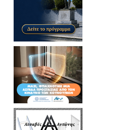
υτό και στο Club «BIZARRE» στη
ιες, όπου έδωσαν ένα μοναδικό