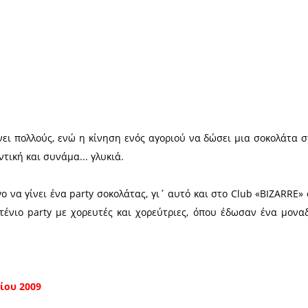
Χ
ως... ξετρελαίνει πολλούς, ενώ η κίνηση ενός αγορ
η «ματ», ρομαντική και συνάμα... γλυκιά.