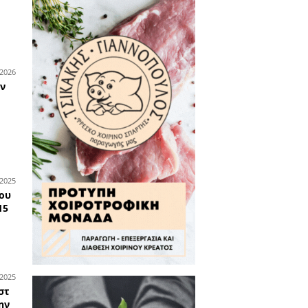
ο κατάστημα υδραυλικών
της Total Building στη
Σπάρτη ζητά πωλητή ή
πωλήτρια