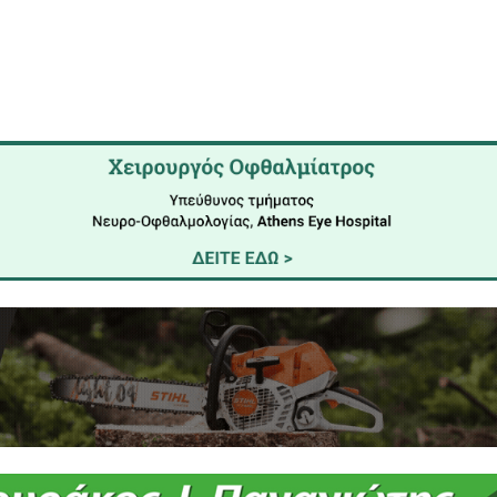
νέρχεται στα 5 ευρώ,
ενώ υπογραμμίζεται
ότι τα 
ν για την ενίσχυση - στήριξη του Κοινωνικού Παντ
ρώτα