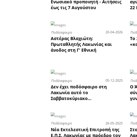
Καλοκαιρινές εκπτώσε
-50% στα οπτικά EYEC
Ανοιχτά έως τα μεσά
την Παρασκευή 7 Αυγ