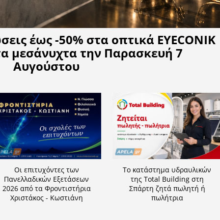
Η APELA προτείνει