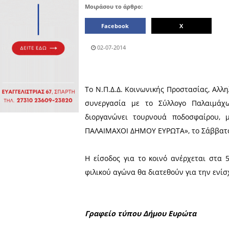
Πολιτιστικά
Πωλήσεις
Δήμος
Διάφορα
Αν.
Μάνης
Εκδηλώσεις
Ενοικίαση
Επιχειρήσεων
Δήμος
Ελαφονήσου
Εκκλησία
Περιφερεια
Πελοποννήσου
Σώματα
ασφαλείας
Μοιράσου το άρθρο:
Facebook
02-07-2014
Το Ν.Π.Δ.Δ. Κοινωνικής Π
συνεργασία με το Σύλλο
διοργανώνει τουρνουά 
ΠΑΛΑΙΜΑΧΟΙ ΔΗΜΟΥ ΕΥΡΩΤΑ»,