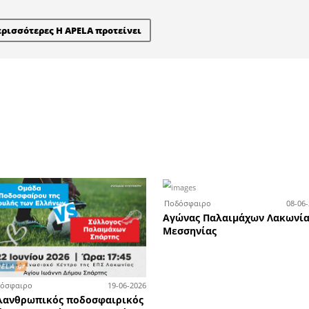
ς εκπτώσεις έως -50% στα ο
χτά έως τα μεσάνυχτα την Πα
Αυγούστου