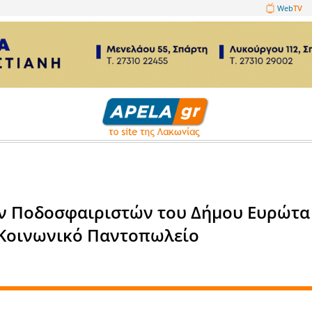
1089860
ο
λαιμάχων Ποδοσφαιριστών το
κτως το Κοινωνικό Παντοπωλε