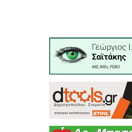
Η είσοδος για το κοινό α
φιλικού αγώνα θα διατεθού
Γραφείο τύπου Δήμου Ευ