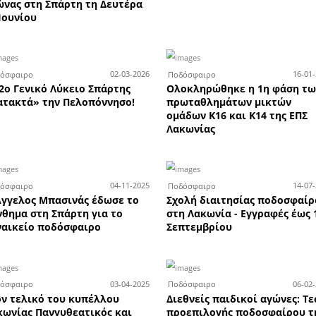
ις έως
Οι επιτυχόντες των
Τ
ONIK -
Πανελλαδικών Εξετάσεων
νυχτα
2026 από τα Φροντιστήρια
ούστου
Χριστάκος - Κωστιάνη
Περισσότερες Η APELA προτείνει