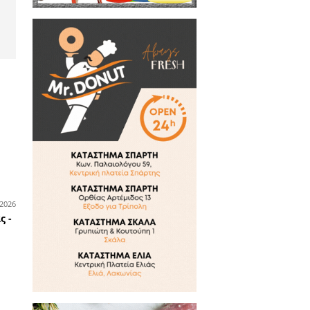
πτικά EYECONIK
ρασκευή 7