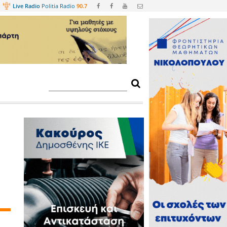
Web
TV
Live Radio
Politia Radio
90.
υ Δήμου Ευρώτα
ίο