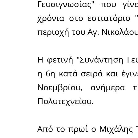
Μοιράσου το άρθρο:
Facebook
19-11-2013
Θεσμός έ
Γευσιγνωσ
χρόνια στ