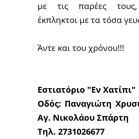
Λακωνικά
προσέφερ
παρευρέθη
Με λίγα λ
που άνοιξ