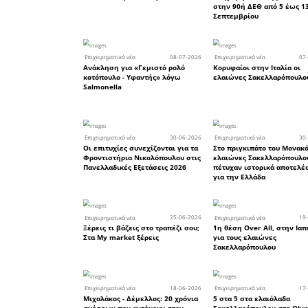
με τις π
έκπληκτοι 
Άντε και τ