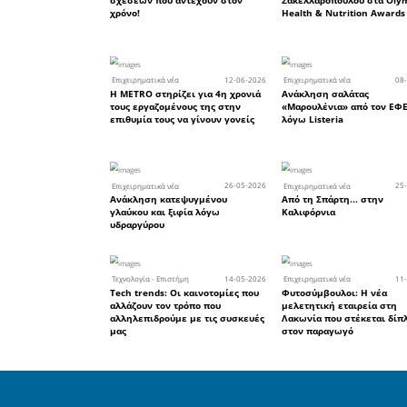
Εστιατόρι
Οδός: Πα
Αγ. Νικο
Τηλ. 2731