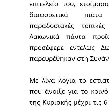
περιοχή τ
Η φετινή 
η 6η κατά
Νοεμβρίο