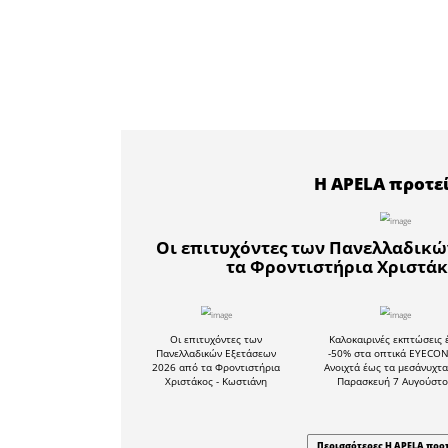
της Κυρια
ίδιας ημ
φαγητά, 
φετινής π
Αυτό το κ