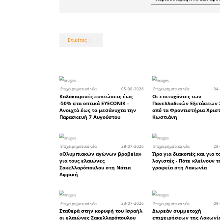
μέρα, συντ
και γνωστ
περαστικ
δοκίμασαν
θα επιστρ