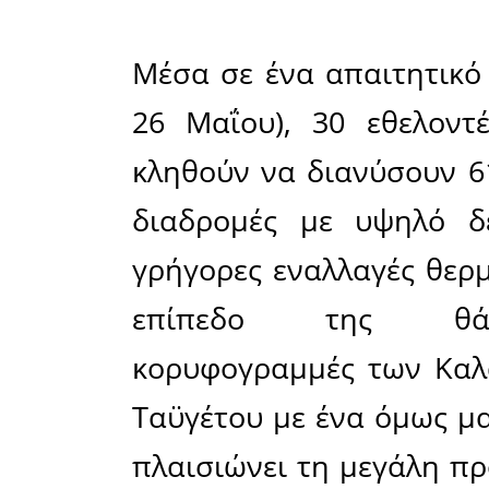
Ένα χρόν
Άθλο «Α
διοργάν
Ινστιτούτ
«Πάνος Μυ
Ποδηλατ