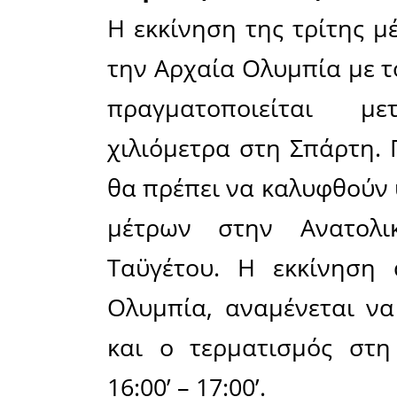
τον τερμ
Ρίου – Αντ
ποδηλάτε
εθνική ο
δυσκολίες
κυρίως 