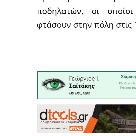
Μέρα 2 (24
Βάσει τη
δεύτερη μ
τις τέσσ
κληθούν 