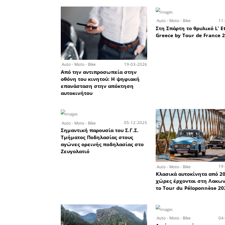
Η εκκίνησ
την Αρχαί
πραγματ
χιλιόμετρα
θα πρέπει
μέτρων 