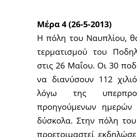
πιθανότα
κατεύθυν
εκκίνηση 
με τον 
αναμένεται 