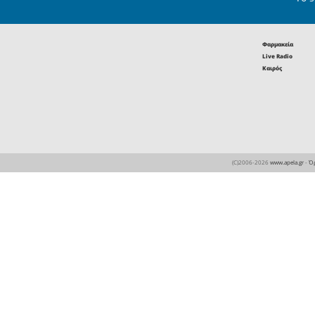
δύσκολα. 
προετοιμα
ποδηλατώ
φτάσουν στ