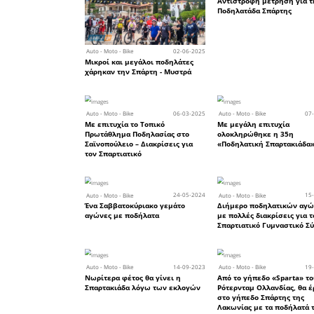
Ταϋγέτου
Ολυμπία, 
και ο τε
16:00’ – 17:
Μέρα 4 (26