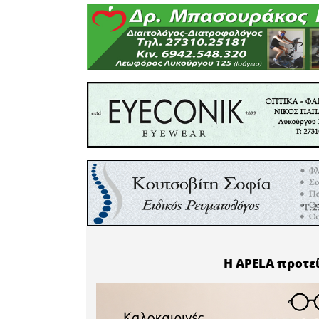
αυτή τη φ
θάλασσα
Καλάβρυτ
Πάτρα, στ
σε υψόμε
μέσα από 