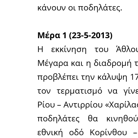
Πελοπο
φιλανθρω
ανάδειξη
συνεργα
περιβάλλο
Πολιτισμ