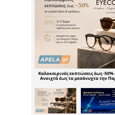
με την ομ
Μετά την 
ανάσες στ
την Αρχαί
ομάδα στο
επιλογή τ