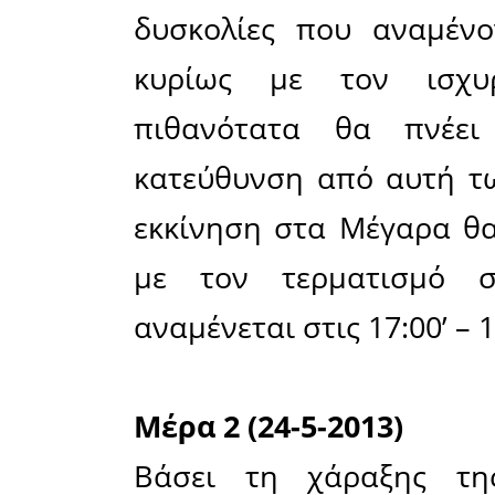
αποτελούν
Μέσα σε έ
26 Μαΐου
κληθούν ν
διαδρομέ