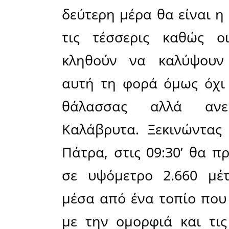
γρήγορες 
επίπεδ
κορυφογρ
Ταϋγέτου 
πλαισιώνε