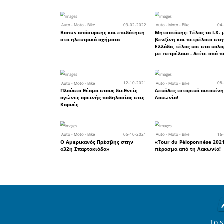
Η πόλη το
τερματισ
στις 26 Μ
να διανύσ
λόγω τ
προηγούμ